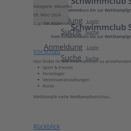
Schwimmclub S
Kategorie:
Aktuelles
Vom Schwimmkurs bis zur Wettkampfgr
09. März 2024
Anmeldung
Login
Zugriffe: 5326
Schwimmclub S
Suche
Suche
Vom Schwimmkurs bis zur Wettkampfgr
Anmeldung
Login
Vorschau
Suche
Suche
Hier findet ihr alle Informationen zu anstehende
Sport & Freizeit
Ferienlager
Vereinsveranstaltungen
Kurse
Wettkämpfe siehe Wettkampfvorschau...
Rückblick