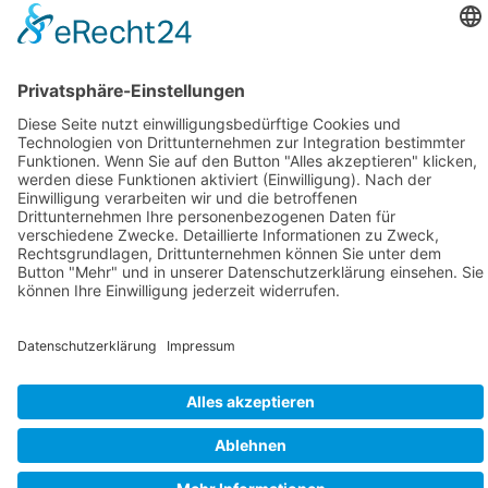
Kurse
Training
Gruppen
Wettkampf
Sport
Fortgeschrittene
Fortgeschrittene 1
Fortgeschrittene 2
Fortgeschrittene 3
Anfänger
Masters
Triathlon
Wettkampf
Finswimming
Triathlon
Veranstaltungen