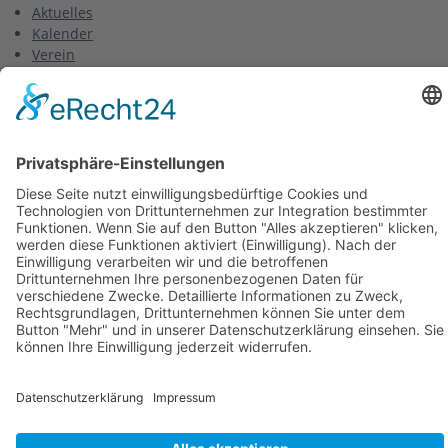
Aktuelles
Kalender
Verein
Kurse
Training
Gruppen
Wettkampf
Sport
Fortgeschrittene
Fortgeschrittene 1
Fortgeschrittene 2
Fortgeschrittene 3
Anfänger
Masters
Triathlon
Wettkampf
Finswimming
Triathlon
Veranstaltungen