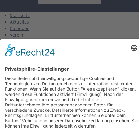
Startseite
Aktuelles
Kalender
Verein
Kurse
Training
Gruppen
Wettkampf
Sport
Fortgeschrittene
Fortgeschrittene 1
Fortgeschrittene 2
Fortgeschrittene 3
Anfänger
Masters
Triathlon
Wettkampf
Finswimming
Triathlon