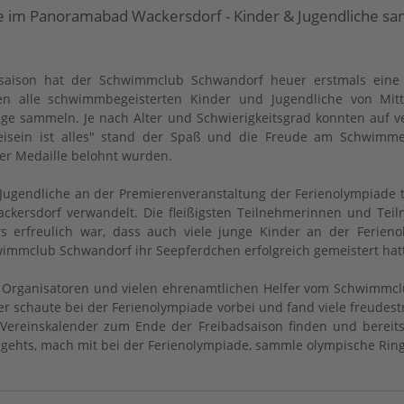
de im Panoramabad Wackersdorf - Kinder & Jugendliche s
aison hat der Schwimmclub Schwandorf heuer erstmals eine
ften alle schwimmbegeisterten Kinder und Jugendliche von Mi
e sammeln. Je nach Alter und Schwierigkeitsgrad konnten auf ve
sein ist alles" stand der Spaß und die Freude am Schwimmen
er Medaille belohnt wurden.
d Jugendliche an der Premierenveranstaltung der Ferienolympiad
ckersdorf verwandelt. Die fleißigsten Teilnehmerinnen und Tei
 erfreulich war, dass auch viele junge Kinder an der Ferien
mclub Schwandorf ihr Seepferdchen erfolgreich gemeistert hat
Organisatoren und vielen ehrenamtlichen Helfer vom Schwimmclu
r schaute bei der Ferienolympiade vorbei und fand viele freudes
m Vereinskalender zum Ende der Freibadsaison finden und berei
ehts, mach mit bei der Ferienolympiade, sammle olympische Ringe 