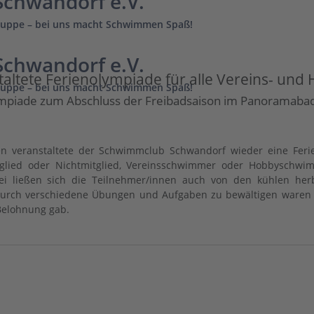
chwandorf e.V.
uppe – bei uns macht Schwimmen Spaß!
chwandorf e.V.
ltete Ferienolympiade für alle Vereins- u
uppe – bei uns macht Schwimmen Spaß!
ympiade zum Abschluss der Freibadsaison im Panoramabad
en veranstaltete der Schwimmclub Schwandorf wieder eine Fer
ied oder Nichtmitglied, Vereinsschwimmer oder Hobbyschwimme
i ließen sich die Teilnehmer/innen auch von den kühlen herb
e durch verschiedene Übungen und Aufgaben zu bewältigen waren
 Belohnung gab.