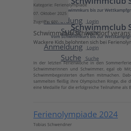
Schwimmclub S
Kategorie:
Ferienolympiade
Vom Schwimmkurs bis zur Wettkampfgr
07. Oktober 2025
Anmeldung
Login
Zugriffe: 691
Schwimmclub S
Suche
Schwimmclub Schwandorf veransta
Suche
Vom Schwimmkurs bis zur Wettkampfgr
Wackere Kids belohnten sich bei Ferienol
Anmeldung
Login
Suche
Suche
In der letzten Ferienwoche in den Sommerferi
Schwimmerinnen und Schwimmer, egal ob Mitgl
Schwimmbegeisterten durften mitmachen. Dabe
sammelten fleißig ihre Olympischen Ringe, di
eine Medaille für die erfolgreiche Teilnahme als
Ferienolympiade 2024
Tobias Schwendner