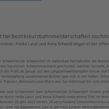
 bei Bezirkskurzbahnmeisterschaften nochma
gemünzt - Heike Lanzl und Anna Schwöd siegen in der off
er Schwimmclub Schwandorf im Hallenbad Dachelhofen die Bezirks
om Deutschen Schwimmverband geschuldet, welcher vorsieht, da
ich die Profis ab Januar auf den Langbahnwettkämpfen besser auf 
e Veranstaltung zusammenverdichtet, was sich in der hohen Tei
rainern, Betreuern und Eltern war das Hallenbad bis zum Anschl
nen und Schwimmer vom Schwimmclub Schwandorf erneut groß a
sse durch Heike Lanzl und Anna Schwöd sowie einem Titel im Me
So konnten im Jahr 2023 bereits 30 verschiedene Schwimmerinne
n - eine nie dagewesene Zahl in der noch jungen Vereinsgeschicht