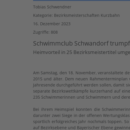
Tobias Schwendner
Kategorie:
Bezirksmeisterschaften Kurzbahn
16. Dezember 2023
Zugriffe: 808
Schwimmclub Schwandorf trumpft
Heimvorteil in 25 Bezirksmeistertitel um
Am Samstag, den 18. November, veranstaltete d
2015 und älter. Dem neuen Rahmenterminplan v
Jahresende durchgeführt werden sollen, damit s
separate Bezirkswettkämpfe kurzerhand auf ein
235 Schwimmerinnen und Schwimmern und deren T
Bei ihrem Heimspiel konnten die Schwimmerin
darunter zwei Siege in der offenen Wertungskla
sportlich erfolgreiches Jahr nochmals toppen. 
auf Bezirksebene und Bayerischer Ebene gewinne