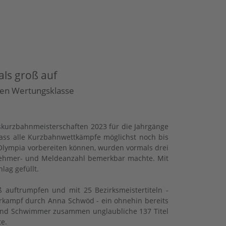
ls groß auf
enen Wertungsklasse
kurzbahnmeisterschaften 2023 für die Jahrgänge
ss alle Kurzbahnwettkämpfe möglichst noch bis
Olympia vorbereiten können, wurden vormals drei
lnehmer- und Meldeanzahl bemerkbar machte. Mit
ag gefüllt.
uftrumpfen und mit 25 Bezirksmeistertiteln -
hrkampf durch Anna Schwöd - ein ohnehin bereits
n und Schwimmer zusammen unglaubliche 137 Titel
e.