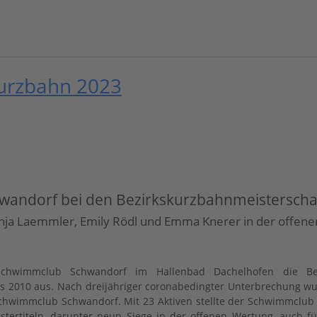
Kurzbahn 2023
hwandorf bei den Bezirkskurzbahnmeisterscha
onja Laemmler, Emily Rödl und Emma Knerer in der offene
chwimmclub Schwandorf im Hallenbad Dachelhofen die Bezi
bis 2010 aus. Nach dreijähriger coronabedingter Unterbrechung wu
wimmclub Schwandorf. Mit 23 Aktiven stellte der Schwimmclub S
stertiteln, darunter neun Siege in der offenen Wertung, auch f