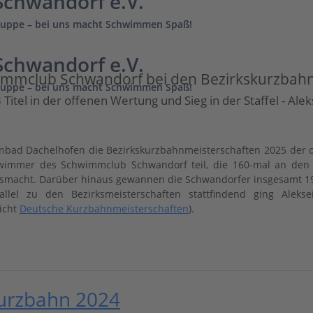
chwandorf e.V.
uppe – bei uns macht Schwimmen Spaß!
chwandorf e.V.
immclub Schwandorf bei den Bezirkskurzbah
uppe – bei uns macht Schwimmen Spaß!
3 Titel in der offenen Wertung und Sieg in der Staffel - Ale
bad Dachelhofen die Bezirkskurzbahnmeisterschaften 2025 der o
immer des Schwimmclub Schwandorf teil, die 160-mal an den St
usmacht. Darüber hinaus gewannen die Schwandorfer insgesamt 19 B
allel zu den Bezirksmeisterschaften stattfindend ging Alek
icht
Deutsche Kurzbahnmeisterschaften
).
Kurzbahn 2024