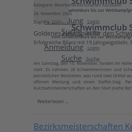
Schwimmclub S
Kategorie:
Bezirksmeisterschaften Kurzbahn
Vom Schwimmkurs bis zur Wettkampfgr
24. November 2025
Anmeldung
Login
Zugriffe: 2257
Schwimmclub S
Suche
Goldenes Heimspiel für den Schw
Suche
Vom Schwimmkurs bis zur Wettkampfgr
Erfolgreiche Bilanz mit 19 Jahrgangstiteln, 
Anmeldung
Login
Suche
Suche
Am Samstag, den 15. November, fanden im Hallen
statt. Es nahmen 28 Schwimmerinnen und Schw
persönlichen Bestzeiten, was rund zwei Drittel a
offenen Wertung und einen Staffel-Sieg. Par
Kurzbahnmeisterschaften an den Start (siehe Ber
Weiterlesen ...
Bezirksmeisterschaften 